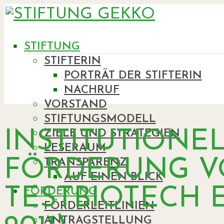
STIFTUNG
STIFTERIN
PORTRÄT DER STIFTERIN
NACHRUF
VORSTAND
STIFTUNGSMODELL
INSTITUTIONE
ZIELE UND STRATEGIEN
LESERAUM
FÖRDERUNG 
TRANSPARENZ
AUF EINEN BLICK
TESTBIOTECH E.
FÖRDERUNG
FÖRDERLEITLINIEN
ANTRAGSTELLUNG