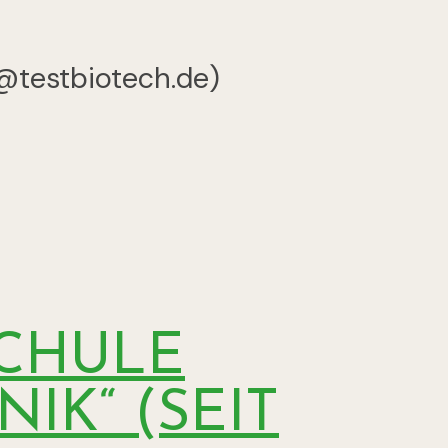
o@testbiotech.de)
SCHULE
IK“ (SEIT