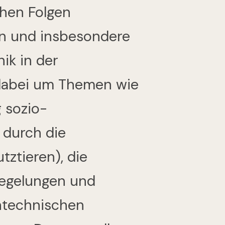
chen Folgen
en und insbesondere
ik in der
 dabei um Themen wie
 sozio-
 durch die
tztieren), die
Regelungen und
entechnischen