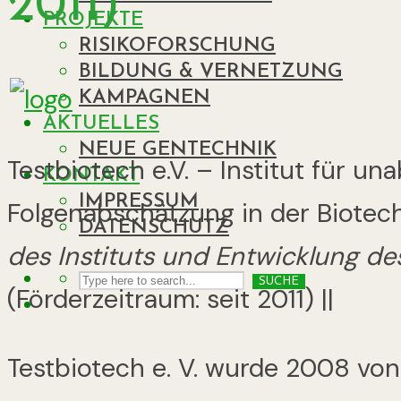
2011)
PROJEKTE
RISIKOFORSCHUNG
BILDUNG & VERNETZUNG
KAMPAGNEN
AKTUELLES
NEUE GENTECHNIK
Testbiotech e.V. – Institut für un
KONTAKT
IMPRESSUM
Folgenabschätzung in der Biotech
DATENSCHUTZ
des Instituts und Entwicklung de
SUCHE
(Förderzeitraum: seit 2011) ||
Testbiotech e. V. wurde 2008 vo